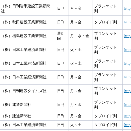
（株）日刊岩手建設工業新聞
ブランケット
日刊
月～金
http
社
判
（株）秋田建設工業新聞社
日刊
月～金
タブロイド判
http
週3
ブランケット
（株）福島建設工業新聞社
月・水・金
http
回
判
ブランケット
（株）日本工業経済新聞社
日刊
火～土
http
判
ブランケット
（株）日本工業経済新聞社
日刊
火～土
http
判
ブランケット
（株）日本工業経済新聞社
日刊
月～金
http
判
ブランケット
（株）日刊建設タイムズ社
日刊
月～金
htt
判
ブランケット
（株）建通新聞社
日刊
月～金
http
判
（株）建通新聞社
日刊
月～金
タブロイド判
http
（株）日本工業経済新聞社
日刊
火～土
タブロイド判
http