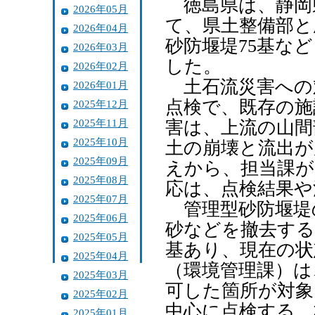
徳島県は、静岡
2026年05月
て、県土整備部と
2026年04月
砂防堰堤75基な
2026年03月
した。
2026年02月
土石流災害への
2026年01月
点検で、既存の施
2025年12月
2025年11月
害は、上流の山間
2025年10月
土の崩壊と流出が
2025年09月
えから、担当課が
2025年08月
応は、点検結果や
2025年07月
管理型砂防堰堤
2025年06月
砂などを撤去する
2025年05月
基あり、現在の状
2025年04月
（環境管理課）は
2025年03月
可した箇所が対象
2025年02月
中心に点検する。
2025年01月