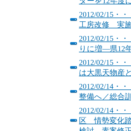
ターを12年度
2012/02/
工房改修 実
2012/02/
りに増―県12
2012/02/
は大黒天物産
2012/02/
整備へ／総合
2012/02/
区 情勢変化
検討 素案修