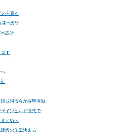
区大会開く
果棟基本設計
基本設計
プロポ
合へ
設計
に 期成同盟会が要望活動
括デザインビルド方式で
りまとめへ
大成建設の施工決まる