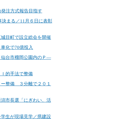
での発注方式報告目指す
工事決まる／11月６日に表彰
／五城目町で設立総会を開催
４車化で70億投入
定／仙台市榴岡公園内のＰ―
ＥＣＩ的手法で整備
ンター整備 ３分離で２０１
／新潟市長選「にぎわい、活
女子学生が現場見学／県建設