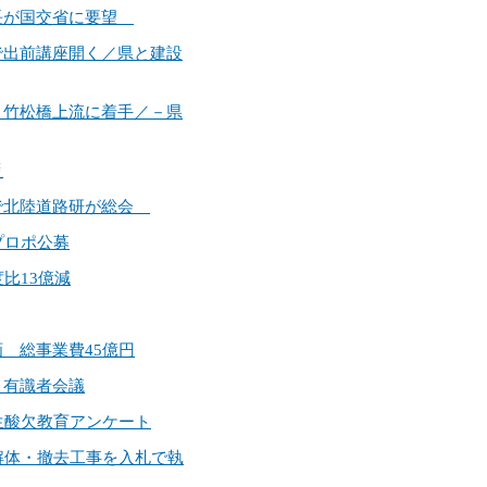
田市長が国交省に要望
高で出前講座開く／県と建設
流～竹松橋上流に着手／－県
災
金沢で北陸道路研が総会
ろプロポ公募
度比13億減
画 総事業費45億円
 有識者会議
校生酸欠教育アンケート
物解体・撤去工事を入札で執