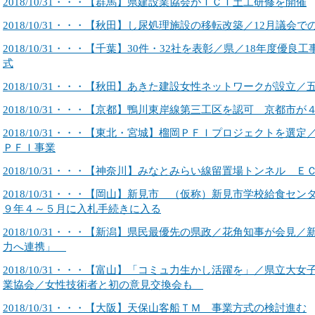
2018/10/31・・・【群馬】県建設業協会がＩＣＴ土工研修を開催
2018/10/31・・・【秋田】し尿処理施設の移転改築／12月議会
2018/10/31・・・【千葉】30件・32社を表彰／県／18年度優良
式
2018/10/31・・・【秋田】あきた建設女性ネットワークが設立
2018/10/31・・・【京都】鴨川東岸線第三工区を認可 京都市が
2018/10/31・・・【東北・宮城】榴岡ＰＦＩプロジェクトを選
ＰＦＩ事業
2018/10/31・・・【神奈川】みなとみらい線留置場トンネル 
2018/10/31・・・【岡山】新見市 （仮称）新見市学校給食セ
９年４～５月に入札手続きに入る
2018/10/31・・・【新潟】県民最優先の県政／花角知事が会見
力へ連携」
2018/10/31・・・【富山】「コミュ力生かし活躍を」／県立大
業協会／女性技術者と初の意見交換会も
2018/10/31・・・【大阪】天保山客船ＴＭ 事業方式の検討進む