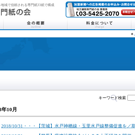
地域で信頼される専門紙33紙で構成
キーワード検索
18年10月
2018/10/31・・・【茨城】水戸神栖線・玉里水戸線整備促進を