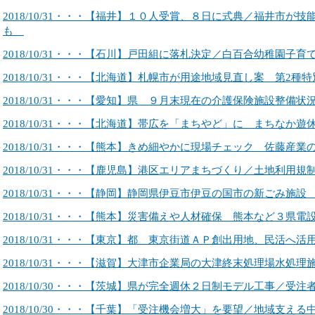
2018/10/31・・・【福井】１０人受賞、８日に式典／福井市が
も
2018/10/31・・・【石川】戸田組に落札決定／白百合幼稚園
2018/10/31・・・【北海道】札幌市が用途地域見直し案 第2種
2018/10/31・・・【愛知】県 ９月末現在の介護保険施設整備状
2018/10/31・・・【北海道】帯広を「まちやど」に まちなか
2018/10/31・・・【熊本】きめ細やかに現場チェック 佐藤産
2018/10/31・・・【鹿児島】港区エリアまちづくり／土地利用
2018/10/31・・・【静岡】静岡県伊豆市伊豆の国市の新ごみ施設
2018/10/31・・・【熊本】災害備えや人材確保 熊本など３県
2018/10/31・・・【東京】都 東京街道ＡＰ創出用地、民活へ活
2018/10/31・・・【滋賀】大津市企業局の大津終末処理場水処理
2018/10/30・・・【茨城】県が完全週休２日制モデル工事／受注
2018/10/30・・・【千葉】「受注機会増大」を要望／地域支え