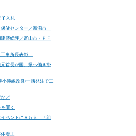
電子入札
育園・保健センター／新潟市
３期建替総評／富山市・ＰＦ
木優良工事所長表彰
／地元首長が国、県へ働き掛
天津小湊線改良/一括発注で工
置など
会を開く
婚活イベントに８５人 ７組
本体着工