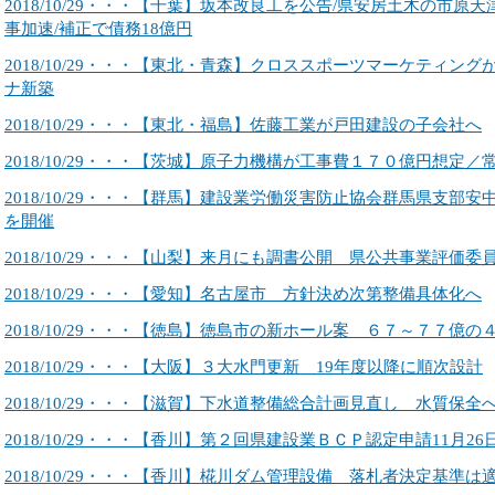
2018/10/29・・・【千葉】坂本改良工を公告/県安房土木の市原
事加速/補正で債務18億円
2018/10/29・・・【東北・青森】クロススポーツマーケティン
ナ新築
2018/10/29・・・【東北・福島】佐藤工業が戸田建設の子会社へ
2018/10/29・・・【茨城】原子力機構が工事費１７０億円想定
2018/10/29・・・【群馬】建設業労働災害防止協会群馬県支部
を開催
2018/10/29・・・【山梨】来月にも調書公開 県公共事業評価
2018/10/29・・・【愛知】名古屋市 方針決め次第整備具体化へ
2018/10/29・・・【徳島】徳島市の新ホール案 ６７～７７億の
2018/10/29・・・【大阪】３大水門更新 19年度以降に順次設計
2018/10/29・・・【滋賀】下水道整備総合計画見直し 水質保全
2018/10/29・・・【香川】第２回県建設業ＢＣＰ認定申請11月26
2018/10/29・・・【香川】椛川ダム管理設備 落札者決定基準は