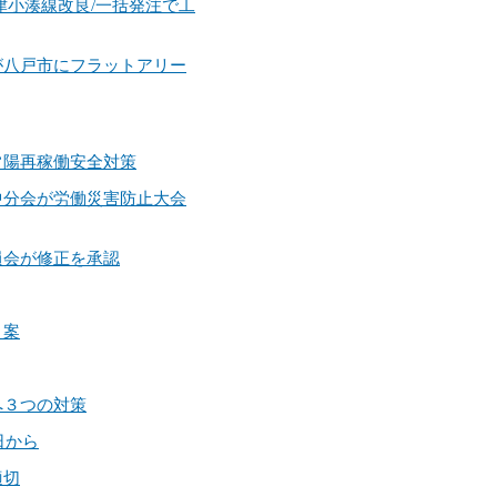
天津小湊線改良/一括発注で工
グが八戸市にフラットアリー
／常陽再稼働安全対策
安中分会が労働災害防止大会
委員会が修正を承認
４案
へ３つの対策
日から
適切