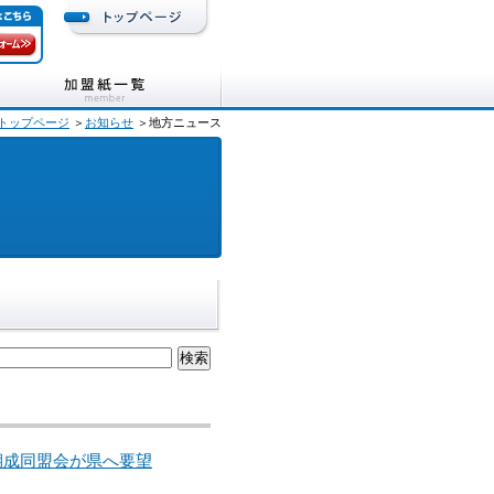
トップページ
＞
お知らせ
＞地方ニュース
／期成同盟会が県へ要望