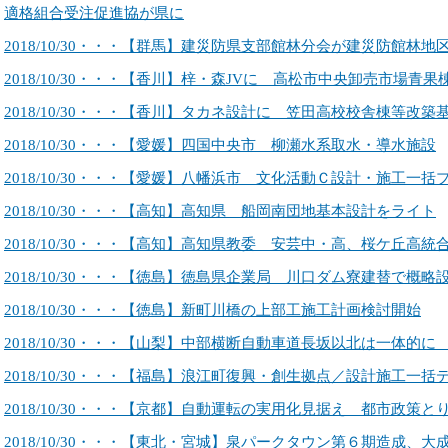
適格組合受注促進協が県に
2018/10/30・・・【群馬】建災防県支部館林分会が建災防館林地
2018/10/30・・・【香川】梓・森JVに 高松市中央卸売市場青
2018/10/30・・・【香川】タカネ設計に 笠田高校校舎棟等改築
2018/10/30・・・【愛媛】四国中央市 柳瀬水系取水・導水施設
2018/10/30・・・【愛媛】八幡浜市 文化活動Ｃ設計・施工一括
2018/10/30・・・【高知】高知県 船岡南団地基本設計をライト
2018/10/30・・・【高知】高知県教委 安芸中・高、桜ケ丘高統
2018/10/30・・・【徳島】徳島県企業局 川口ダム寮建替で概略
2018/10/30・・・【徳島】新町川橋の上部工施工計画検討開始
2018/10/30・・・【山梨】中部横断自動車道長坂以北は一体的
2018/10/30・・・【福島】浪江町復興・創生拠点／設計施工一
2018/10/30・・・【京都】自動運転の実用化見据え 都市政策と
2018/10/30・・・【東北・宮城】泉パークタウン第６期造成、