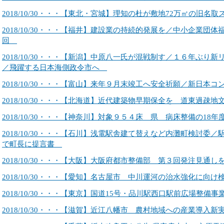
2018/10/30・・・【東北・宮城】理知の杜が敷地72万㎡の旧名
2018/10/30・・・【福井】建設業の持続的発展を／中小企業団
回
2018/10/30・・・【新潟】中原八一氏が混戦制す／１６年ぶり
／飛躍する日本海側政令市へ
2018/10/30・・・【富山】来年９月末竣工へ安全祈願／新日
2018/10/30・・・【北海道】近代建築物早期保全を 道東過疎
2018/10/30・・・【神奈川】対象９５４床 県 病床整備の18
2018/10/30・・・【石川】浅電駅舎建て替えなど内灘町検討委
で町長に提言書
2018/10/30・・・【大阪】大阪府都市整備部 第３回発注見通し
2018/10/30・・・【愛知】名古屋市 中川運河の治水強化に向け
2018/10/30・・・【東京】国道15号・品川駅西口駅前広場整備
2018/10/30・・・【滋賀】近江八幡市 農村地域への産業導入新