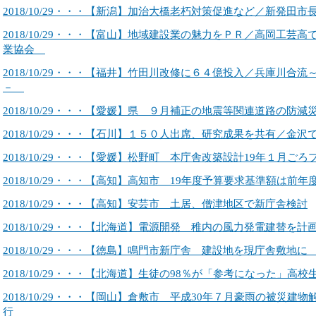
2018/10/29・・・【新潟】加治大橋老朽対策促進など／新発
2018/10/29・・・【富山】地域建設業の魅力をＰＲ／高岡工芸
業協会
2018/10/29・・・【福井】竹田川改修に６４億投入／兵庫川合
－
2018/10/29・・・【愛媛】県 ９月補正の地震等関連道路の防減
2018/10/29・・・【石川】１５０人出席、研究成果を共有／
2018/10/29・・・【愛媛】松野町 本庁舎改築設計19年１月ご
2018/10/29・・・【高知】高知市 19年度予算要求基準額は前年
2018/10/29・・・【高知】安芸市 土居、僧津地区で新庁舎検討
2018/10/29・・・【北海道】電源開発 稚内の風力発電建替を計
2018/10/29・・・【徳島】鳴門市新庁舎 建設地を現庁舎敷地に
2018/10/29・・・【北海道】生徒の98％が「参考になった」高
2018/10/29・・・【岡山】倉敷市 平成30年７月豪雨の被災建
行