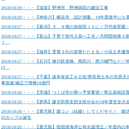
2018/10/29・・・【滋賀】野洲市 野洲病院の建設工事
2018/10/29・・・【神奈川】横浜市 設計測量、19年度後半にも
2018/10/27・・・【新潟】５．９億の加賀田ＪＶに／万代保
2018/10/27・・・【富山】子育て世代入居へ工夫／月岡団地第
Ｉ
2018/10/27・・・【福井】受賞３社の栄誉たたえる／小浜土
2018/10/27・・・【石川】梯川鉄道橋、熊田川・西川樋門など
け
2018/10/27・・・【千葉】坂本改良工を公告/県安房土木の市原
事加速/補正で債務18億円
2018/10/26・・・【茨城】つくば市が県へ予算要望／県立高校設
2018/10/26・・・【群馬】建災防県支部太田分会が18年度安全大
2018/10/26・・・【鹿児島】建コン（結婚）してくだサイ／ 
のカップル誕生
2018/10/26・・・【鹿児島】指宿港海岸公有水面埋立／年度内の