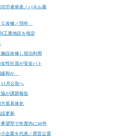
技能功労者発表／パネル展
子育てＣ改修／羽咋
特別工業地区を指定
況
遊休施設改修し宿泊利用
業の女性社員が安全パト
規制緩和か
 11月公告へ
電設協が課題報告
用方策具体化
施設更新
者希望型で年度内に40件
る中小企業を代表／県官公需