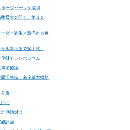
取スポーツパークを取得
体福井県大会開く／第６２
新リーダー誕生／新潟市長選
本コンサル新社屋で起工式
地文化財でシンポジウム
年度事前協議
／駅周辺整備、海岸基本構想
を公表
検討に
事業計画検討会
実施計画