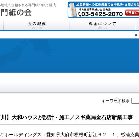
地域で信頼される専門紙33紙で構成
キーワード検索
石川】大和ハウスが設計・施工／スギ薬局金石店新築工事
ホールディングス（愛知県大府市横根町新江６２―１、杉浦克典