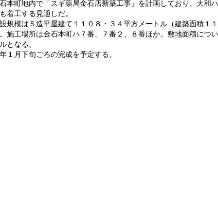
石本町地内で「スギ薬局金石店新築工事」を計画しており、大和
も着工する見通しだ。
規模はＳ造平屋建て１１０８・３４平方メートル（建築面積１１
。施工場所は金石本町ハ７番、７番２、８番ほか。敷地面積につ
ルとなる。
年１月下旬ごろの完成を予定する。