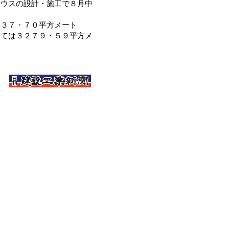
ハウスの設計・施工で８月中
３７・７０平方メート
いては３２７９・５９平方メ