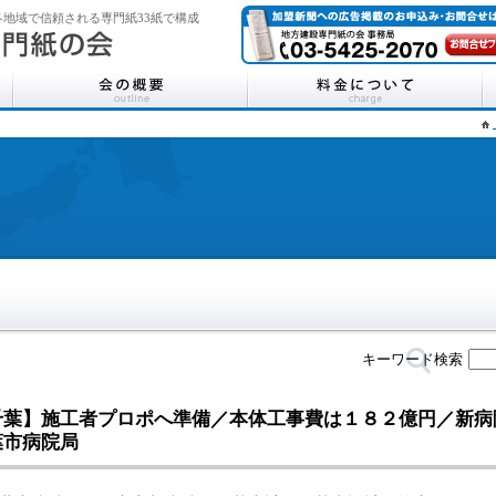
地域で信頼される専門紙33紙で構成
キーワード検索
千葉】施工者プロポへ準備／本体工事費は１８２億円／新病
葉市病院局