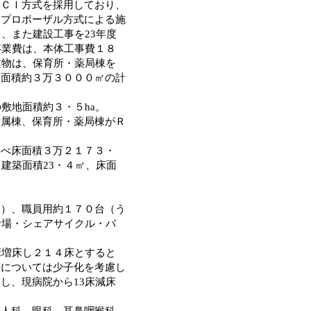
ＣＩ方式を採用しており、
、プロポーザル方式による施
、また建設工事を23年度
事業費は、本体工事費１８
建物は、保育所・薬局棟を
床面積約３万３０００㎡の計
敷地面積約３・５ha。
属棟、保育所・薬局棟がＲ
べ床面積３万２１７３・
建築面積23・４㎡、床面
）、職員用約１７０台（う
輪場・シェアサイクル・バ
床増床し２１４床とすると
床については少子化を考慮し
し、現病院から13床減床
人科、眼科、耳鼻咽喉科、