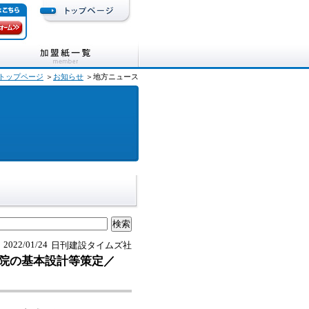
トップページ
＞
お知らせ
＞地方ニュース
2022/01/24
日刊建設タイムズ社
院の基本設計等策定／