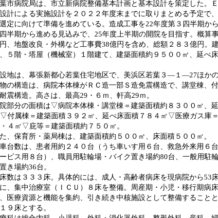
市病院局は、市立新病院整備基本計画と基本設計を策定した。Ｅ
設計による実施設計を２０２２年度末までに取りまとめる予定で
選定に向けて準備を進めている。造成工事を22年度第３四半期から
四半期から進める見込みで、25年度上半期の開院を目指す。概算
円、地盤改良・外構など工事費38億円を含め、総額２８３億円。
、５階・塔屋（機械室）１階建て、建築面積約９５００㎡、延べ
地は、幕張新都心若葉住宅地区で、美浜区若葉３―１―27ほかの
の構造は、病院本体棟がＲＣ造一部Ｓ造免震構造で、講堂棟、付
耐震構造。高さは、最高29・６ｍ、軒高29ｍ。
部分の面積は▽病院本体棟・講堂棟＝建築面積約８３００㎡、延
㎡▽付属棟＝建築面積３９２㎡、延べ床面積７８４㎡▽医療ガス庫＝
3・４㎡▽庇等＝建築面積約７５０㎡。
、保育所・薬局棟は、建築面積約５００㎡、床面積５００㎡。
台数は、患者用約２４０台（うち車いす用６台、救急外来用６台
ービス用８台）、職員用駐輪場・バイク置き場約80台、一般用駐
置き場約36台。
数は３３３床。具体的には、成人・高齢者病床を現病院から53
に、集中治療室（ＩＣＵ）８床を整備。周産期・小児・移行期病
、医療資源と機能を集約、引き続き中核施設として整備することと
１９床とする。
科は総合内科、小児科、外科・消化器外科、整形外科、産科、婦