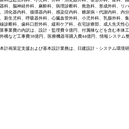
器科、脳神経外科、麻酔科、病理診断科、救急科、形成外科、リ
、消化器内科、循環器内科、感染症内科、糖尿病・代謝内科、内
、新生児科、呼吸器外科、心臓血管外科、小児外科、乳腺外科、
線診断科、歯科口腔外科、緩和ケア科、在宅診療部、成人先天性
事業費の内訳は、設計・監理費９億円、付属棟などを含む本体工
外構など工事費38億円、医療機器等購入費44億円、情報システム
計画策定支援および基本設計業務は、日建設計・システム環境研