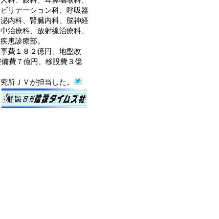
ハビリテーション科、呼吸器
分泌内科、腎臓内科、脳神経
集中治療科、放射線治療科、
心疾患診療部。
事費１８２億円、地盤改
整備費７億円、移設費３億
究所ＪＶが担当した。