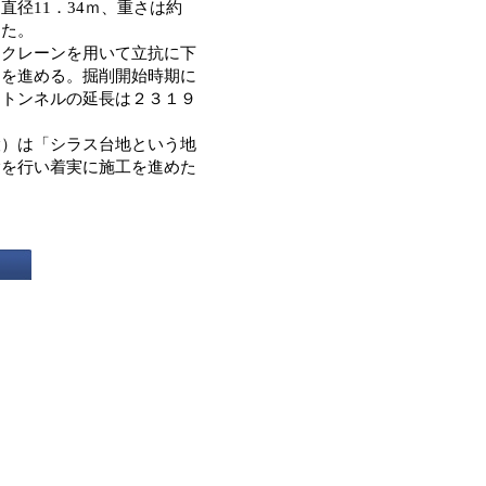
径11．34ｍ、重さは約
した。
クレーンを用いて立抗に下
てを進める。掘削開始時期に
ドトンネルの延長は２３１９
）は「シラス台地という地
験を行い着実に施工を進めた