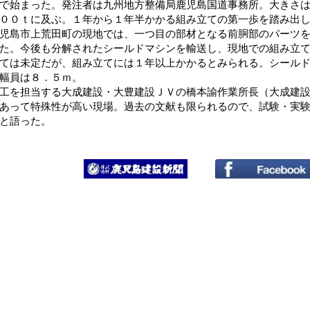
で始まった。発注者は九州地方整備局鹿児島国道事務所。大きさは直
００ｔに及ぶ。１年から１年半かかる組み立ての第一歩を踏み出
島市上荒田町の現地では、一つ目の部材となる前胴部のパーツを
た。今後も分解されたシールドマシンを輸送し、現地での組み立
ては未定だが、組み立てには１年以上かかるとみられる。シール
幅員は８．５ｍ。
を担当する大成建設・大豊建設ＪＶの橋本諭作業所長（大成建設
あって特殊性が高い現場。過去の文献も限られるので、試験・実
と語った。