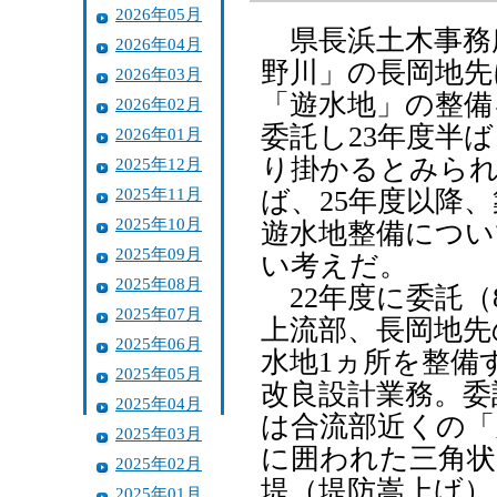
2026年05月
県長浜土木事務
2026年04月
野川」の長岡地先
2026年03月
「遊水地」の整備
2026年02月
委託し23年度半ば
2026年01月
り掛かるとみられ
2025年12月
2025年11月
ば、25年度以降
2025年10月
遊水地整備につい
2025年09月
い考えだ。
2025年08月
22年度に委託（
2025年07月
上流部、長岡地先
2025年06月
水地1ヵ所を整備
2025年05月
改良設計業務。委
2025年04月
は合流部近くの「
2025年03月
に囲われた三角状
2025年02月
堤（堤防嵩上げ）
2025年01月