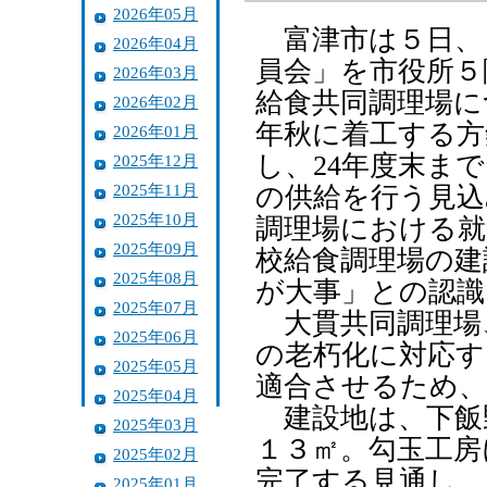
2026年05月
富津市は５日、
2026年04月
員会」を市役所５
2026年03月
給食共同調理場に
2026年02月
年秋に着工する方
2026年01月
し、24年度末ま
2025年12月
2025年11月
の供給を行う見込
2025年10月
調理場における就
2025年09月
校給食調理場の建
2025年08月
が大事」との認識
2025年07月
大貫共同調理場
2025年06月
の老朽化に対応す
2025年05月
適合させるため、
2025年04月
建設地は、下飯
2025年03月
１３㎡。勾玉工房
2025年02月
完了する見通し。
2025年01月