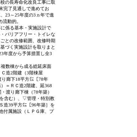
学校の長寿命化改良工事に取
度末完了見通しで進めてお
23～25年度の3ヵ年で進
め流動的。
事に係る基本・実施設計で
熱・バリアフリー・トイレな
度ごとの改修範囲、改修時期
に基づく実施設計を取りまと
23年度から予算措置し全3
に複数棟から成る総延床面
ＲＣ造2階建（3階棟屋
り廊下18平方㍍［78年
）＝ＲＣ造2階建、延368
関・渡り廊下棟（78年築）
築］を含む）、▽管理・特別教
Ｓ造39平方㍍［96年築］を
の他付属施設（ＬＰＧ庫、プ