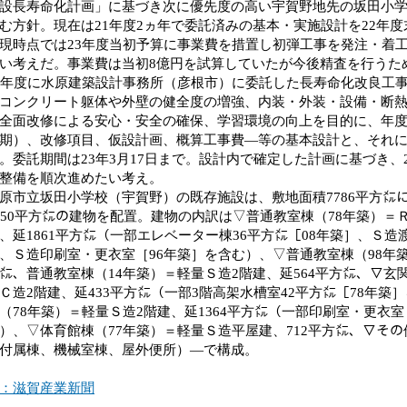
設長寿命化計画」に基づき次に優先度の高い宇賀野地先の坂田小
む方針。現在は21年度2ヵ年で委託済みの基本・実施設計を22年
現時点では23年度当初予算に事業費を措置し初弾工事を発注・着工、
い考えだ。事業費は当初8億円を試算していたが今後精査を行うた
年度に水原建築設計事務所（彦根市）に委託した長寿命化改良工
コンクリート躯体や外壁の健全度の増強、内装・外装・設備・断
全面改修による安心・安全の確保、学習環境の向上を目的に、年
期）、改修項目、仮設計画、概算工事費―等の基本設計と、それ
。委託期間は23年3月17日まで。設計内で確定した計画に基づき、
整備を順次進めたい考え。
市立坂田小学校（宇賀野）の既存施設は、敷地面積7786平方㍍
450平方㍍の建物を配置。建物の内訳は▽普通教室棟（78年築）＝
、延1861平方㍍（一部エレベーター棟36平方㍍［08年築］、Ｓ造渡
、Ｓ造印刷室・更衣室［96年築］を含む）、▽普通教室棟（98年築
㍍、普通教室棟（14年築）＝軽量Ｓ造2階建、延564平方㍍、▽玄
Ｃ造2階建、延433平方㍍（一部3階高架水槽室42平方㍍［78年
（78年築）＝軽量Ｓ造2階建、延1364平方㍍（一部印刷室・更衣室
）、▽体育館棟（77年築）＝軽量Ｓ造平屋建、712平方㍍、▽そ
付属棟、機械室棟、屋外便所）―で構成。
：滋賀産業新聞