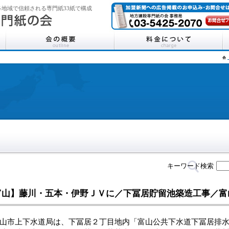
地域で信頼される専門紙33紙で構成
キーワード検索
富山】藤川・五本・伊野ＪＶに／下冨居貯留池築造工事／富
市上下水道局は、下冨居２丁目地内「富山公共下水道下冨居排水