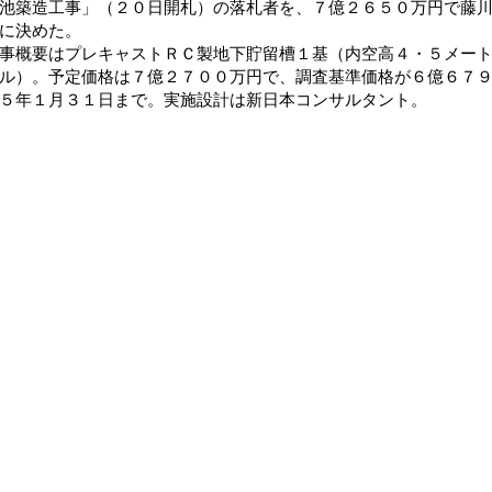
池築造工事」（２０日開札）の落札者を、７億２６５０万円で藤
に決めた。
概要はプレキャストＲＣ製地下貯留槽１基（内空高４・５メート
ル）。予定価格は７億２７００万円で、調査基準価格が６億６７
５年１月３１日まで。実施設計は新日本コンサルタント。