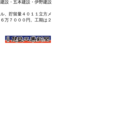
川建設・五本建設・伊野建設
ル、貯留量４０１１立方メ
９６万７０００円。工期は２