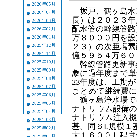
2026年05月
坂戸、鶴ヶ島水
2026年04月
長）は２０２３年
2026年03月
配水管の幹線管路
2026年02月
万８０００円を設
2026年01月
２３）の次亜塩素
2025年12月
2025年11月
億５９５４万６０
2025年10月
幹線管路更新事
2025年09月
象に過年度まで単
2025年08月
23年度は、工期
2025年07月
まとめて継続費に
2025年06月
鶴ヶ島浄水場では
2025年05月
ナトリウム設備の
2025年04月
ナトリウム注入機
2025年03月
基、同６L規模１
2025年02月
大１６００Ｌ程度
2025年01月