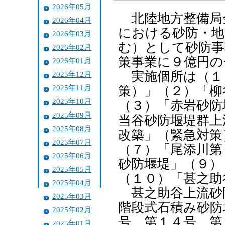
2026年05月
北陸地方整備局
2026年04月
における砂防・地
2026年03月
む）として砂防事
2026年02月
策事業に９億円の
2026年01月
実施個所は（１
2025年12月
2025年11月
策）」（２）「柳
2025年10月
（３）「赤岩砂防
2025年09月
当谷砂防堰堤群上
2025年08月
改築」（緊急対策
2025年07月
（７）「尾添川第
2025年06月
砂防堰堤」（９）
2025年05月
（１０）「甚之助
2025年04月
甚之助谷上流砂
2025年03月
階段式石積み砂防
2025年02月
号、第１４号、第
2025年01月