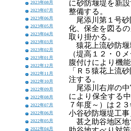
に砂防堰堤を新設
2023年08月
整備する。
2023年07月
2023年06月
尾添川第１号砂
2023年05月
化、保全を図るの
2023年04月
取り掛かる。
2023年03月
猿花上流砂防堰
2023年02月
（堤高１２・０メ
2023年01月
腹付けにより機能
2022年12月
「Ｒ５猿花上流砂
2022年11月
注する。
2022年10月
尾添川右岸の中
2022年09月
により保全する中
2022年08月
７年度～）は２３
2022年07月
小谷砂防堰堤工事
2022年06月
甚之助谷地区地
2022年05月
2022年04月
助谷地すべり対策