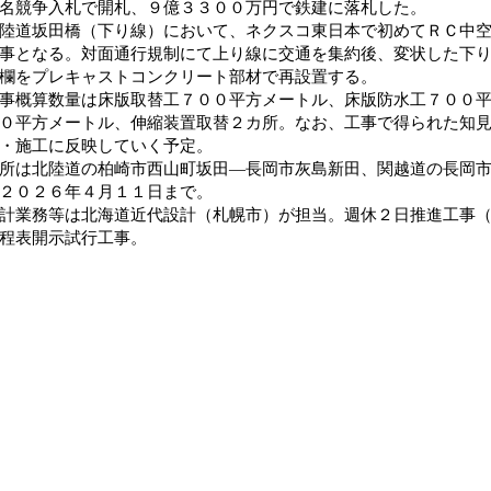
名競争入札で開札、９億３３００万円で鉄建に落札した。
道坂田橋（下り線）において、ネクスコ東日本で初めてＲＣ中空
事となる。対面通行規制にて上り線に交通を集約後、変状した下
欄をプレキャストコンクリート部材で再設置する。
概算数量は床版取替工７００平方メートル、床版防水工７００平
０平方メートル、伸縮装置取替２カ所。なお、工事で得られた知
・施工に反映していく予定。
は北陸道の柏崎市西山町坂田―長岡市灰島新田、関越道の長岡市
２０２６年４月１１日まで。
業務等は北海道近代設計（札幌市）が担当。週休２日推進工事（
工程表開示試行工事。