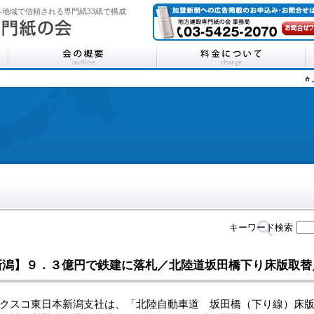
地域で信頼される専門紙33紙で構成
キーワード検索
新潟】９．３億円で鉄建に落札／北陸道坂田橋下り床版取替
スコ東日本新潟支社は、「北陸自動車道 坂田橋（下り線）床版