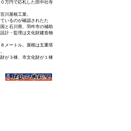
３０万円で応札した田中社寺
宮川屋根工業。
ているのが確認されたた
。国と石川県、羽咋市の補助
。設計・監理は文化財建造物
８メートル。屋根は五重塔
る。
財が３棟、市文化財が１棟