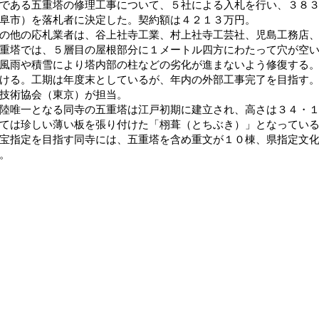
である五重塔の修理工事について、５社による入札を行い、３８
阜市）を落札者に決定した。契約額は４２１３万円。
他の応札業者は、谷上社寺工業、村上社寺工芸社、児島工務店、
塔では、５層目の屋根部分に１メートル四方にわたって穴が空い
風雨や積雪により塔内部の柱などの劣化が進まないよう修復する
ける。工期は年度末としているが、年内の外部工事完了を目指す
技術協会（東京）が担当。
唯一となる同寺の五重塔は江戸初期に建立され、高さは３４・１
ては珍しい薄い板を張り付けた「栩葺（とちぶき）」となってい
指定を目指す同寺には、五重塔を含め重文が１０棟、県指定文化
。