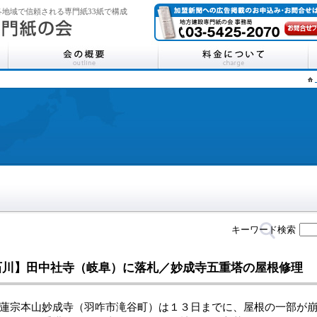
地域で信頼される専門紙33紙で構成
キーワード検索
石川】田中社寺（岐阜）に落札／妙成寺五重塔の屋根修理
宗本山妙成寺（羽咋市滝谷町）は１３日までに、屋根の一部が崩