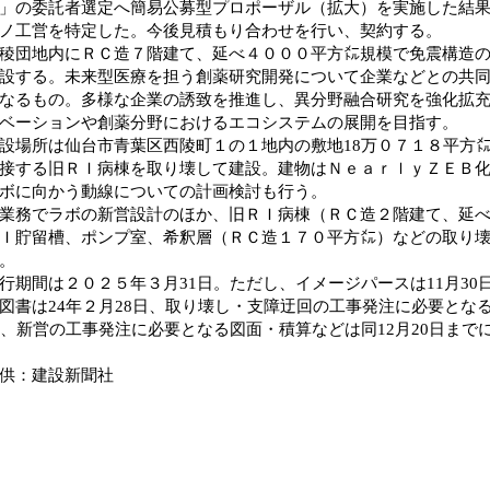
」の委託者選定へ簡易公募型プロポーザル（拡大）を実施した結
ノ工営を特定した。今後見積もり合わせを行い、契約する。
団地内にＲＣ造７階建て、延べ４０００平方㍍規模で免震構造の
設する。未来型医療を担う創薬研究開発について企業などとの共
なるもの。多様な企業の誘致を推進し、異分野融合研究を強化拡
ベーションや創薬分野におけるエコシステムの展開を目指す。
場所は仙台市青葉区西陵町１の１地内の敷地18万０７１８平方
接する旧ＲＩ病棟を取り壊して建設。建物はＮｅａｒｌｙＺＥＢ
ボに向かう動線についての計画検討も行う。
務でラボの新営設計のほか、旧ＲＩ病棟（ＲＣ造２階建て、延べ
Ｉ貯留槽、ポンプ室、希釈層（ＲＣ造１７０平方㍍）などの取り
。
期間は２０２５年３月31日。ただし、イメージパースは11月30
図書は24年２月28日、取り壊し・支障迂回の工事発注に必要とな
日、新営の工事発注に必要となる図面・積算などは同12月20日まで
供：建設新聞社