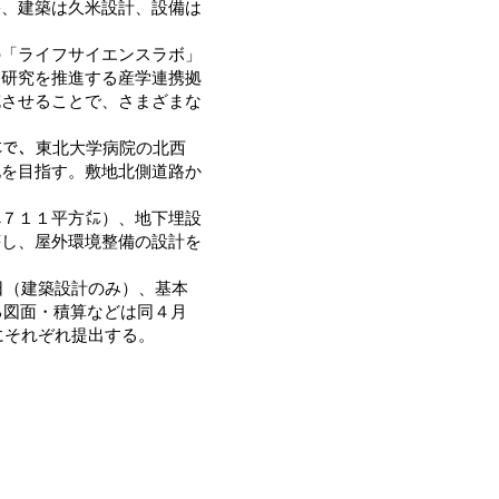
果、建築は久米設計、設備は
「ライフサイエンスラボ」
同研究を推進する産学連携拠
充させることで、さまざまな
㍍で、東北大学病院の北西
化を目指す。敷地北側道路か
７１１平方㍍）、地下埋設
壊し、屋外環境整備の設計を
日（建築設計のみ）、基本
る図面・積算などは同４月
にそれぞれ提出する。