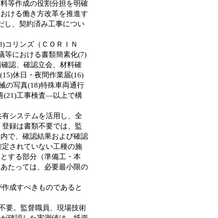
資料等作成の役割分担を明確
における働き方改革を推進す
だし、契約済み工事につい
3)コリンズ（ＣＯＲＩＮ
議等における書類簡素化(7)
段階確認、確認立会、材料確
(15)休日・夜間作業届(16)
の写真(18)特殊車両通行
善(21)工事検査―以上で構
共有システムを活用し、全
）登録は書類不要では、監
ム内で、確認結果および確認
確定されていない工種の施
うとする部分（準備工・本
にあたっては、必要最小限の
が作成すべきものであると
は不要。監督職員、現場技術
員が確認した実測値は、紙資