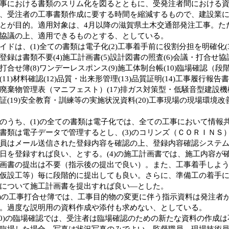
事における書類のスリム化を図るとともに、受発注者間における
、受注者の工事書類作成に要する時間を縮減するもので、建設業
とが目的。適用対象は、4月以降の滋賀県土木交通部発注工事。た
協議の上、適用できるものとする、としている。
ドは、(1)全ての書類は電子化(2)工事着手前に役割分担を明確化(
登録は書類不要(4)施工計画書(5)設計図書の照査(6)会議・打合せ協
打合せ簿(8)ワンデーレスポンス(9)施工体制台帳(10)臨場確認（
(11)材料確認(12)品質・出来形管理(13)品質証明(14)工事履行報告書
廃棄物管理表（マニフェスト）(17)排ガス対策型・低騒音型建設機械
証(19)安全教育・訓練等の実施状況資料(20)工事現場の現場環境改
うち、(1)の全ての書類は電子化では、全ての工事において情報
書類は電子データで管理するとし、(3)のコリンズ（ＣＯＲＩＮＳ
員はメール送信された登録内容を確認の上、登録内容確認システ
日を登録すれば良い、とする。(4)の施工計画書では、施工内容が
画書の提出は不要（指示後の提出で良い）。また、工事着手しよ
仮設工等）毎に段階的に提出しても良い。さらに、準備工の着手
について施工計画書を提出すれば良い―とした。
)の工事打合せ簿では、工事目的物の変更に伴う指示資料は発注者
。過度な説明用の資料作成や添付も求めない、としている。
0)の臨場確認では、受注者は臨場確認のための新たな資料の作成
臨場した場合、写真は状況写真のみでよい。監督職員、現場技術