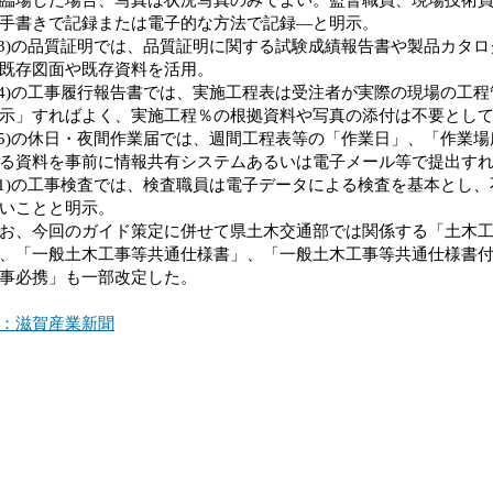
手書きで記録または電子的な方法で記録―と明示。
3)の品質証明では、品質証明に関する試験成績報告書や製品カタ
既存図面や既存資料を活用。
4)の工事履行報告書では、実施工程表は受注者が実際の現場の工
示」すればよく、実施工程％の根拠資料や写真の添付は不要とし
5)の休日・夜間作業届では、週間工程表等の「作業日」、「作業
る資料を事前に情報共有システムあるいは電子メール等で提出す
1)の工事検査では、検査職員は電子データによる検査を基本とし
いことと明示。
、今回のガイド策定に併せて県土木交通部では関係する「土木工
、「一般土木工事等共通仕様書」、「一般土木工事等共通仕様書
事必携」も一部改定した。
：滋賀産業新聞