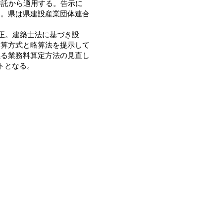
委託から適用する。告示に
る。県は県建設産業団体連合
正。建築士法に基づき設
加算方式と略算法を提示して
係る業務料算定方法の見直し
トとなる。