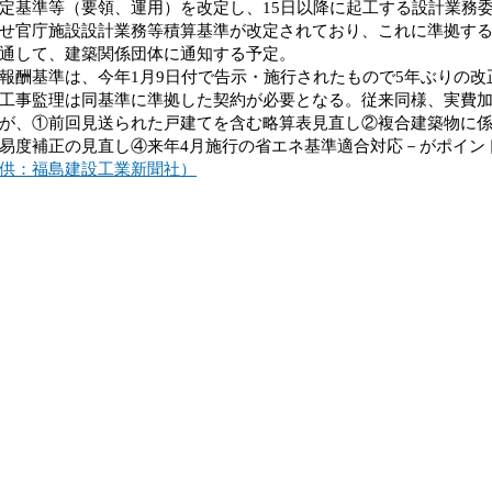
定基準等（要領、運用）を改定し、15日以降に起工する設計業務
せ官庁施設設計業務等積算基準が改定されており、これに準拠す
通して、建築関係団体に通知する予定。
酬基準は、今年1月9日付で告示・施行されたもので5年ぶりの改
工事監理は同基準に準拠した契約が必要となる。従来同様、実費
が、①前回見送られた戸建てを含む略算表見直し②複合建築物に
易度補正の見直し④来年4月施行の省エネ基準適合対応－がポイン
供：福島建設工業新聞社）