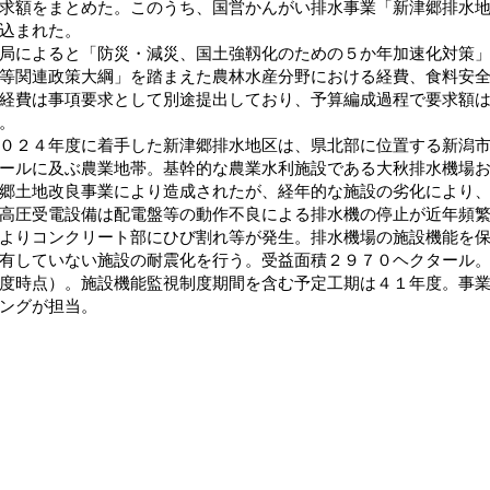
求額をまとめた。このうち、国営かんがい排水事業「新津郷排水
込まれた。
によると「防災・減災、国土強靱化のための５か年加速化対策」
等関連政策大綱」を踏まえた農林水産分野における経費、食料安
経費は事項要求として別途提出しており、予算編成過程で要求額
。
２４年度に着手した新津郷排水地区は、県北部に位置する新潟市
ールに及ぶ農業地帯。基幹的な農業水利施設である大秋排水機場
郷土地改良事業により造成されたが、経年的な施設の劣化により
高圧受電設備は配電盤等の動作不良による排水機の停止が近年頻
よりコンクリート部にひび割れ等が発生。排水機場の施設機能を
有していない施設の耐震化を行う。受益面積２９７０ヘクタール
度時点）。施設機能監視制度期間を含む予定工期は４１年度。事
ングが担当。