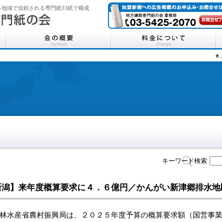
地域で信頼される専門紙33紙で構成
キーワード検索
新潟】来年度概算要求に４．６億円／かんがい新津郷排水地
水産省農村振興局は、２０２５年度予算の概算要求額（国営事業