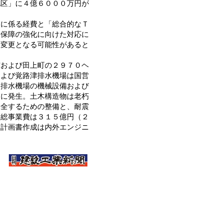
地区」に４億６０００万円が
に係る経費と「総合的なＴ
全保障の強化に向けた対応に
は変更となる可能性があると
および田上町の２９７０ヘ
および覚路津排水機場は国営
、排水機場の機械設備および
繁に発生。土木構造物は老朽
保全するための整備と、耐震
。総事業費は３１５億円（２
業計画書作成は内外エンジニ