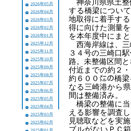
神奈川県県土整
2026年05月
する橋梁について
2026年04月
地取得に着手する
2026年03月
得に向けた測量を
2026年02月
を本年度中にまと
2026年01月
西海岸線は、三
2025年12月
2025年11月
３４号の三崎口駅
2025年10月
路。未整備区間と
2025年09月
付近までの約２・
2025年08月
約６００㍍の橋梁
2025年07月
なる三崎港から県
2025年06月
間は整備済み。
2025年05月
橋梁の整備に当
2025年04月
える影響を調査し
2025年03月
見聴取などを実施
2025年02月
ブルがないＰＣ箱
2025年01月