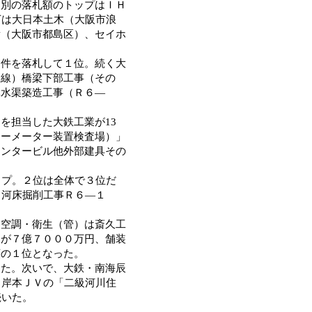
業別の落札額のトップはＩＨ
下は大日本土木（大阪市浪
貴（大阪市都島区）、セイホ
件を落札して１位。続く大
陵線）橋梁下部工事（その
導水渠築造工事（Ｒ６―
を担当した大鉄工業が13
シーメーター装置検査場）」
センタービル他外部建具その
ップ。２位は全体で３位だ
川河床掘削工事Ｒ６―１
空調・衛生（管）は斎久工
）が７億７０００万円、舗装
額の１位となった。
た。次いで、大鉄・南海辰
・岸本ＪＶの「二級河川住
続いた。