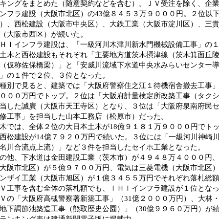
キングをまとめた（随意契約などを含む）。ＪＶ受注を除く、企
ンフラ建設（大阪市北区）の43億８４５３万９０００円。２位以
）、西松建設（大阪市中央区）、大鉄工業（大阪市淀川区）、三
（大阪市西区）が続いた。
Ｉインフラ建設は、「一級河川木津川新水門機械設備工事」の１
土木と西松建設もそれぞれ「主要地方道茨木摂津線（茨木箕面丘
（仮称佐保橋梁）」と「安威川流域下水道中央水みらいセンター
」の１件で２位、３位となった。
別で見ると、建築では「大阪府警察住之江１待機宿舎撤去工事」
０００万円でトップ。２位は「大阪府計量検定所改築工事（タク
当した誠廣（大阪市天王寺区）となり、３位は「大阪府泉南府民
修工事」を担当した山本工務店（松原市）だった。
では、全体２位の大日本土木が18億９１８１万９０００円でト
西松建設が14億７９２０万円で続いた。３位には「一級河川神崎
名川合流点上流）」など３件を担当したセイホ工業となった。
他、下水道は金田建設工業（茨木市）が４９４８万４０００円、
大阪市北区）が５億９７００万円、電気は三菱電機（大阪市北区
ンザイ工業（大阪市旭区）が１億３４５５万円でそれぞれ落札総
工事を含む全体の落札額でも、ＩＨＩインフラ建設が１位となっ
Ｖの「大阪府高槻警察署新築工事」（31億２０００万円）、大林
地下調節池築造工事（熊取歴史公園）」（30億９９６０万円）が
ランキング表は建通新聞電子版に掲載中