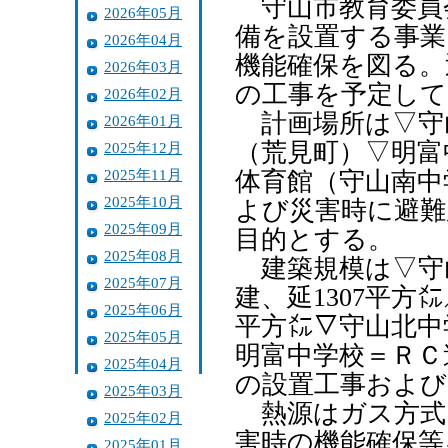
守山市教育委員
2026年05月
備を設置する事業
2026年04月
機能確保を図る。
2026年03月
の工事を予定して
2026年02月
計画場所は▽守
2026年01月
（荒見町）▽明富
2025年12月
2025年11月
体育館（守山南中
2025年10月
よび災害時に避難
2025年09月
目的とする。
2025年08月
建築規模は▽守山
2025年07月
建、延1307平方
2025年06月
平方㍍▽守山北中学
2025年05月
明富中学校＝ＲＣ造
2025年04月
の設置工事および
2025年03月
熱源はガス方式
2025年02月
害時の機能確保等
2025年01月