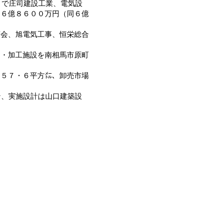
）で庄司建設工業、電気設
は６億８６００万円（同６億
会、旭電気工事、恒栄総合
・加工施設を南相馬市原町
５７・６平方㍍、卸売市場
ン、実施設計は山口建築設