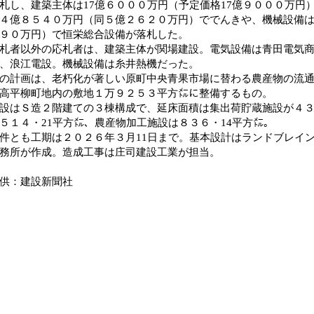
札し、建築主体は17億６０００万円（予定価格17億９０００万円
４億８５４０万円（同５億２６２０万円）ででんきや、機械設備
９０万円）で恒栄総合設備が落札した。
者以外の応札者は、建築主体が関場建設。電気設備は青田電気商
、浪江電設。機械設備は糸井熱機だった。
計画は、老朽化が著しい原町中央青果市場に替わる農産物の流通
高平柳町地内の敷地１万９２５３平方㍍に整備するもの。
はＳ造２階建ての３棟構成で、延床面積は集出荷貯蔵施設が４３
５１４・21平方㍍、農産物加工施設は８３６・14平方㍍。
とも工期は２０２６年３月11日まで。基本設計はランドブレイ
務所が作成。造成工事は庄司建設工業が担当。
供：建設新聞社