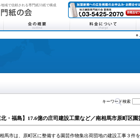
地域で信頼される専門紙33紙で構成
キーワード検索
東北・福島】17.6億の庄司建設工業など／南相馬市原町区
馬市は、原町区に整備する園芸作物集出荷団地の建設工事３件を