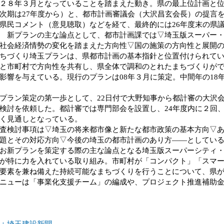
２８年３月となっていることを踏まえた動き。県の最上位計画と
次期は27年度から）と、都市計画審議会（大沢昌玄会長）の提言
県民コメント（意見聴取）などを経て、最終的には26年度末の県
 新プランの主な論点として、都市計画課では▽埼玉版スーパー
社会経済情勢の変化を踏まえた方向性▽国の施策の方向性と展開
づくり埼玉プランは、県都市計画の基本指針と位置付けられて
市町村で方向性を共有し、県全体で調和のとれたまちづくりがで
影響を与えている。現行のプランは08年３月に策定。中間年の18
ラン策定の第一歩として、22日付で大野知事から都計審の大沢
検討を依頼した。都計審では専門部会を設置し、24年度内に２回、
く見通しとなっている。
検討事項は▽埼玉の将来都市像と新たな都市政策の基本方向▽あ
題とその対応方向▽今後の埼玉の都市計画のあり方――としてい
新プランを策定する際の主な論点となる埼玉版スーパーシティ・
が特に力を入れている取り組み。市町村が「コンパクト」「スマ
要素を兼ね備えた持続可能なまちづくりを行うことについて、県
ューは「事業化支援チーム」の編成や、プロジェクト推進補助金
：埼玉建設新聞