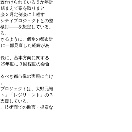
位置付けられている５か年計
を踏まえて案を取りまと
議会２月定例会に上程す
・シティプロジェクトとの整
の検討――を想定している。
いる。
きるように、個別の都市計
年に一部見直した経緯があ
会長に、基本方向に関する
25年度に３回程度の会合
るべき都市像の実現に向け
る。
プロジェクトは、大野元裕
ート」「レジリエント」の３
が支援している。
、技術面での助言・提案な