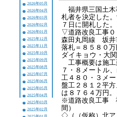
2026年05月
福井県三国土木
2026年04月
札者を決定した。
2026年03月
７日に開札した。
2026年02月
▽道路改良工事０
2026年01月
森田丸岡線 坂井
2025年12月
2025年11月
落札＝８５８０万
2025年10月
ダイキョウ・大関
2025年09月
工事概要は施工
2025年08月
７・８メートル、
2025年07月
工４８０・３メー
2025年06月
盤工２８１２平方
2025年05月
は８７６４万円。
2025年04月
※道路改良工事 
2025年03月
間）
2025年02月
◇（（仮称）北ア
2025年01月