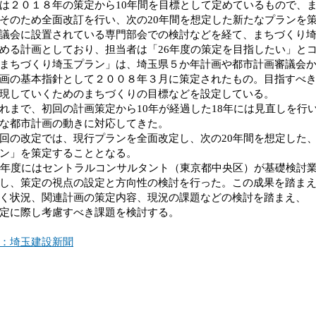
は２０１８年の策定から10年間を目標として定めているもので、
そのため全面改訂を行い、次の20年間を想定した新たなプランを策
議会に設置されている専門部会での検討などを経て、まちづくり
める計画としており、担当者は「26年度の策定を目指したい」と
ちづくり埼玉プラン」は、埼玉県５か年計画や都市計画審議会か
画の基本指針として２００８年３月に策定されたもの。目指すべ
現していくためのまちづくりの目標などを設定している。
まで、初回の計画策定から10年が経過した18年には見直しを行
な都市計画の動きに対応してきた。
の改定では、現行プランを全面改定し、次の20年間を想定した
ン」を策定することとなる。
年度にはセントラルコンサルタント（東京都中央区）が基礎検討
し、策定の視点の設定と方向性の検討を行った。この成果を踏まえ
く状況、関連計画の策定内容、現況の課題などの検討を踏まえ、
定に際し考慮すべき課題を検討する。
：埼玉建設新聞