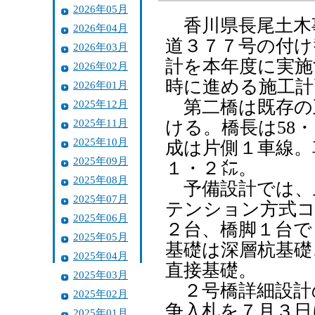
2026年05月
香川県長尾土木
2026年04月
道３７７号の付け
2026年03月
計を本年度に実施
2026年02月
時に進める施工計
2026年01月
第二橋は既存の
2025年12月
2025年11月
ける。橋長は58
2025年10月
成は片側１車線。
2025年09月
１・２㍍。
2025年08月
予備設計では、
2025年07月
テンション方式コ
2025年06月
２台、橋脚１台で
2025年05月
基礎は深層杭基礎
2025年04月
直接基礎。
2025年03月
２号橋詳細設計
2025年02月
争入札を７月３日
2025年01月