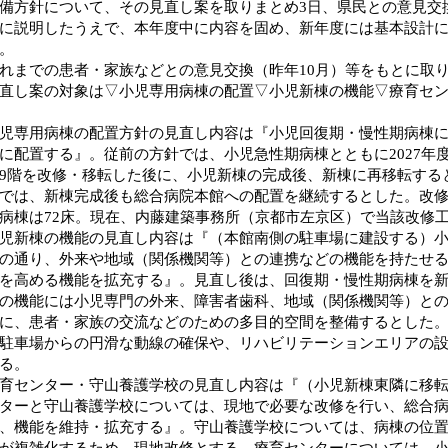
備方針について、その見直し案を取りまとめ3日、県民との意見交
に説明したうえで、本年度中に内容を固め、新年度には基本設計
。
までの患者・家族などとの意見交換（昨年10月）等をもとに取
直し案の対象は▽小児専用病棟の配置▽小児新棟の機能▽療育セ
専用病棟の配置方針の見直し内容は『小児回復期・慢性期病棟に
に配置する』。従前の方針では、小児急性期病棟とともに2027年
9階を改修・移転した後に、小児新棟の完成後、新棟に再移転する
では、新棟完成後も総合病院本館への配置を継続するとした。改修
病棟は72床。現在、内藤建築事務所（京都市左京区）で当該改修
新棟の機能の見直し内容は『（本館南側の駐車場に建設する）小
の通り、外来や地域（関係機関等）との連携などの機能を持たせ
を高める機能を拡充する』。見直し後は、回復期・慢性期病棟を
の機能には小児専門の外来、障害者歯科、地域（関係機関等）と
に、患者・家族の交流などのための多目的空間を整備するとした
駐車場からの円滑な動線の確保や、リハビリテーションエリアの
る。
センター・守山養護学校の見直し内容は『（小児新棟東隣に移転
ターと守山養護学校については、現地で必要な改修を行い、総合
、機能を維持・拡充する』。守山養護学校については、病棟の位
が複雑化するため、現地改修とする。療育センターについては、