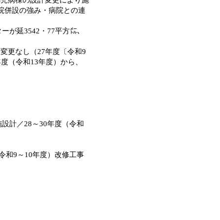
院併設の強み・病院との連
が延3542・77平方㍍、
更なし（27年度〔令和9
度（令和13年度）から、
設計／28～30年度（令和
令和9～10年度）改修工事