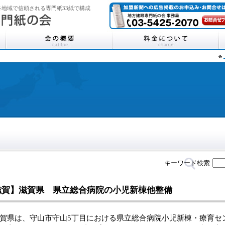
地域で信頼される専門紙33紙で構成
キーワード検索
滋賀】滋賀県 県立総合病院の小児新棟他整備
県は、守山市守山5丁目における県立総合病院小児新棟・療育セ