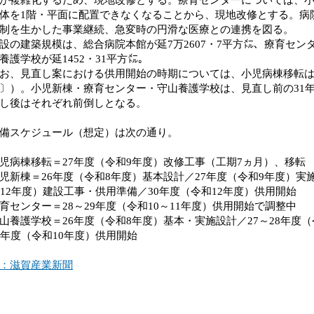
体を1階・平面に配置できなくなることから、現地改修とする。病
制を生かした事業継続、急変時の円滑な医療との連携を図る。
の建築規模は、総合病院本館が延7万2607・7平方㍍、療育センター
養護学校が延1452・31平方㍍。
、見直し案における供用開始の時期については、小児病棟移転は変
〕）。小児新棟・療育センター・守山養護学校は、見直し前の31年
し後はそれぞれ前倒しとなる。
備スケジュール（想定）は次の通り。
児病棟移転＝27年度（令和9年度）改修工事（工期7ヵ月）、移転
児新棟＝26年度（令和8年度）基本設計／27年度（令和9年度）実施
～12年度）建設工事・供用準備／30年度（令和12年度）供用開始
育センター＝28～29年度（令和10～11年度）供用開始で調整中
山養護学校＝26年度（令和8年度）基本・実施設計／27～28年度（
8年度（令和10年度）供用開始
：滋賀産業新聞