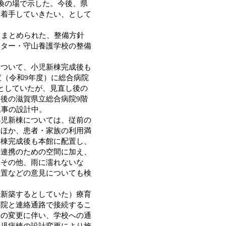
換の場で示した。今後、県
に着手していきたい、として
りまとめられた、整備方針
ンター・守山養護学校の整備
ついて、小児新棟完成後も
度（令和9年度）に総合病院
としていたが、見直し後の
後の滋賀県立総合病院9階
工事の設計中。
児新棟については、従前の
るほか、患者・家族の利用満
新棟完成後も本館に配置し、
の連携のための空間に加え、
。その他、雨に濡れないな
設置などの意見についても検
新築するとしていた）療育
病院と連絡通路で接続するこ
置の変更に伴い、学校への通
小児病棟の設計変更により施