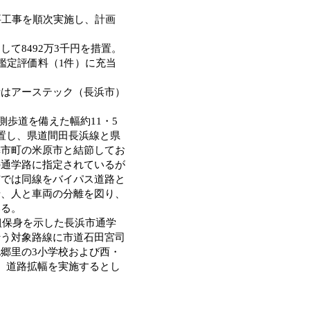
要工事を順次実施し、計画
。
て8492万3千円を措置。
鑑定評価料（1件）に充当
はアーステック（長浜市）
側歩道を備えた幅約11・5
置し、県道間田長浜線と県
隣市町の米原市と結節してお
の通学路に指定されているが
市では同線をバイパス道路と
せ、人と車両の分離を図り、
いる。
組保身を示した長浜市通学
行う対象路線に市道石田宮司
郷里の3小学校および西・
、道路拡幅を実施するとし