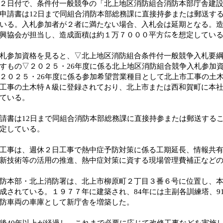
２日付で、条件付一般競争の「北上地区消防組合消防本部庁舎建
申請書は12日まで同組合消防本部総務課に直接持参または郵送する
いる。入札参加者が２者に満たない場合、入札会は延期となる。
興協会が担当し、造成面積は約１万７０００平方㍍を想定してい
参加資格を見ると、▽北上地区消防組合条件付一般競争入札要綱
すもの▽２０２５・26年度に係る北上地区消防組合競争入札参加
２０２５・26年度に係る参加希望営業種目として北上市工事の土
工事の土木特Ａ級に登録されており、北上市または西和賀町に本
ている。
書は12日まで同組合消防本部総務課に直接持参または郵送すること
定している。
事は、週休２日工事で熱中症予防対策に係る工期延長、情報共有
新技術等の活用の推進、熱中症対策に資する現場管理費補正など
本部・北上消防署は、北上市柳原町２丁目３番６号に位置し、本
成されている。１９７７年に建築され、84年には主副各訓練塔、9
防車両の車庫として新庁舎を増築した。
40年以上が経過し、これまで必要に応じて改修工事などを実施