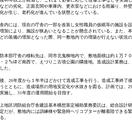
などの劣化、正面玄関や車庫内、更衣室などにおける雨漏り、外
化が生じ、老朽化が進んでいる状態となっている。
内には、現在の庁舎の一部を改装し女性職員の仮眠等の施設を設
増加により、施設が狭あいとなることが懸念されている。また、
どの装備の増加となった際、同一敷地内での増築が行えない状況
本部庁舎の移転先は、同市北鬼柳地内で、敷地面積は約１万７０
・２㌔ほど南西で、えづりこ古墳公園の隣接地。造成設計業務は
した。
、26年度から１年半ほどかけて造成工事を行う。造成工事終了後、
うとともに、造成場所の用地安定化や水抜きを図る。計画では、2
実施し、31年度の運用開始を目指す。
地区消防組合庁舎建設基本構想策定補助業務委託は、総合設計研
定だが、敷地内には訓練棟や緊急時ヘリコプターが離着陸できる
る。