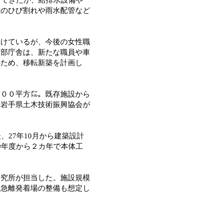
壁のひび割れや雨水配管など
けているが、今後の女性職
本部庁舎は、新たな職員や車
のため、移転新築を計画し
００平方㍍。既存施設から
、岩手県土木技術振興協会が
27年10月から建築設計
9年度から２カ年で本体工
究所が担当した。施設規模
緊急離発着場の整備も想定し