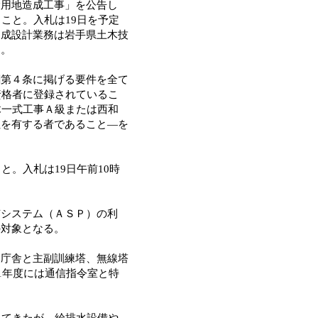
設用地造成工事」を公告し
こと。入札は19日を予定
造成設計業務は岩手県土木技
る。
第４条に掲げる要件を全て
資格者に登録されているこ
木一式工事Ａ級または西和
社を有する者であること―を
。入札は19日午前10時
システム（ＡＳＰ）の利
の対象となる。
庁舎と主副訓練塔、無線塔
1年度には通信指令室と特
してきたが、給排水設備や