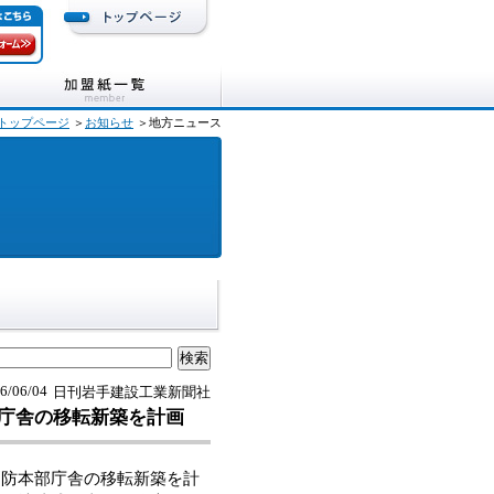
トップページ
＞
お知らせ
＞地方ニュース
6/06/04
日刊岩手建設工業新聞社
庁舎の移転新築を計画
防本部庁舎の移転新築を計