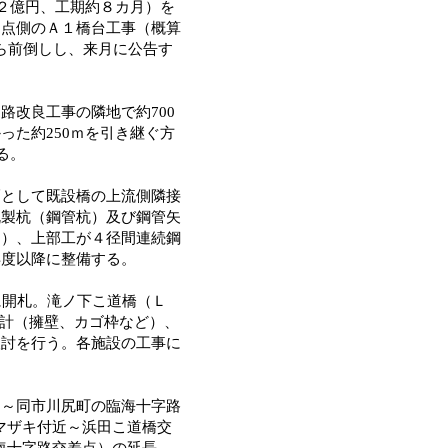
～２億円、工期約８カ月）を
起点側のＡ１橋台工事（概算
から前倒しし、来月に公告す
改良工事の隣地で約700
った約250ｍを引き継ぐ方
る。
として既設橋の上流側隣接
が既製杭（鋼管杭）及び鋼管矢
３）、上部工が４径間連続鋼
年度以降に整備する。
に開札。滝ノ下こ道橋（Ｌ
設計（擁壁、カゴ枠など）、
検討を行う。各施設の工事に
～同市川尻町の臨海十字路
ヤマザキ付近～浜田こ道橋交
臨海十字路交差点）の延長