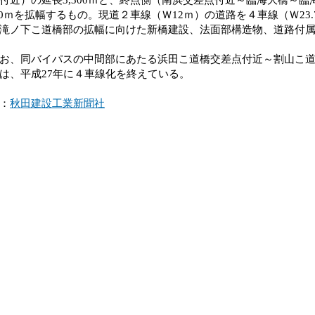
000ｍを拡幅するもの。現道２車線（Ｗ12ｍ）の道路を４車線（Ｗ23
滝ノ下こ道橋部の拡幅に向けた新橋建設、法面部構造物、道路付
、同バイパスの中間部にあたる浜田こ道橋交差点付近～割山こ道橋付
は、平成27年に４車線化を終えている。
：
秋田建設工業新聞社