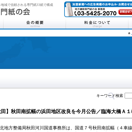
地域で信頼される専門紙33紙で構成
キーワード検索
秋田】秋田南拡幅の浜田地区改良を今月公告／臨海大橋Ａ１
地方整備局秋田河川国道事務所は、国道７号秋田南拡幅（４車線