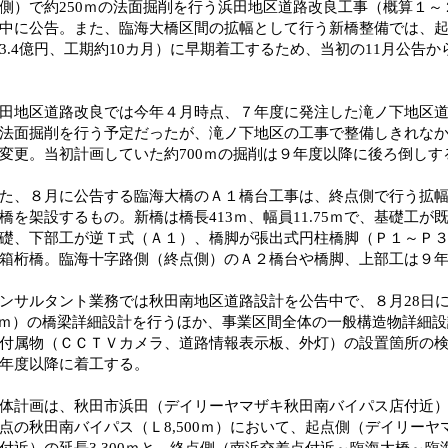
側）で約250ｍの法面掘削を行う浜田地区道路改良工事（概算１
中に公告。また、臨海大橋区間の拡幅として行う新橋整備では、
3.4億円、工期約10カ月）に早期着工するため、当初の11月公告
地区道路改良では今年４月時点、７年度に発注した滝ノ下地区道路
法面掘削を行う予定だったが、滝ノ下地区の工事で整備しきれなか
変更。当初計画していた約700ｍの掘削は９年度以降に後ろ倒しす
、８月に公告する臨海大橋のＡ１橋台工事は、終点側で行う拡幅
橋を架設するもの。新橋は橋長413ｍ、幅員11.75ｍで、基礎工
礎、下部工が逆Ｔ式（Ａ１）、橋脚が張出式円柱橋脚（Ｐ１～Ｐ
箱桁橋。臨海十字路側（終点側）のＡ２橋台や橋脚、上部工は９
サルタント業務では秋田南地区道路設計を公告中で、８月28日
.8ｍ）の橋梁詳細設計を行うほか、事業区間全体の一般構造物詳細
付属物（ＣＣＴＶカメラ、道路情報表示板、外灯）の設置箇所の
年度以降に着工する。
計画は、秋田市浜田（デイリーヤマザキ秋田南バイパス店付近）
点の秋田南バイパス（Ｌ8,500ｍ）において、起点側（デイリー
付近）の延長3,300ｍと、終点側（南浜交差点付近～臨海大橋～