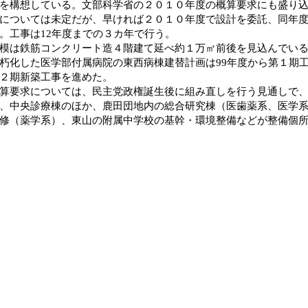
を構想している。文部科学省の２０１０年度の概算要求にも盛り
については未定だが、早ければ２０１０年度で設計を委託、同年
。工事は12年度までの３カ年で行う。
模は鉄筋コンクリート造４階建て延べ約１万㎡前後を見込んでい
化した医学部付属病院の東西病棟建替計画は99年度から第１期工
棟２期新築工事を進めた。
要求については、民主党政権誕生後に組み直しを行う見通しで、
、中央診療棟のほか、鹿田団地内の総合研究棟（医歯薬系、医学
修（薬学系）、東山の附属中学校の基幹・環境整備などが整備個