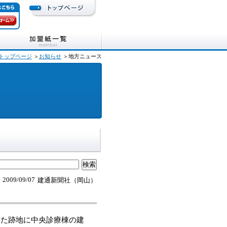
トップページ
＞
お知らせ
＞地方ニュース
2009/09/07
建通新聞社（岡山）
した跡地に中央診療棟の建