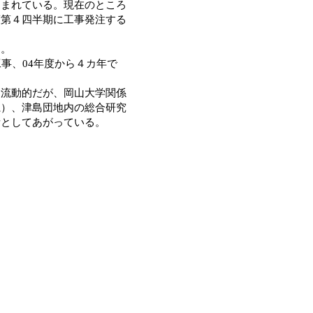
込まれている。現在のところ
度第４四半期に工事発注する
る。
事、04年度から４カ年で
流動的だが、岡山大学関係
系）、津島団地内の総合研究
所としてあがっている。