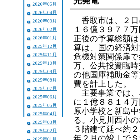
光発電
2026年05月
2026年04月
香取市は、２日
2026年03月
１６億３９７７万
2026年02月
正後の予算総額は
2026年01月
算は、国の経済対
2025年12月
2025年11月
危機対策関係扉で
2025年10月
万、公共投資臨時
2025年09月
の他国庫補助金等
2025年08月
費を計上した。
2025年07月
主要事業では、
2025年06月
に１億８８１４万
2025年05月
原小学校と新島中
2025年04月
る。小見川西小の
2025年03月
３階建て延べ約２
2025年02月
年２月の竣工でＳ
2025年01月