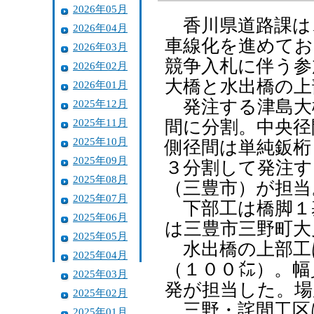
2026年05月
香川県道路課は
2026年04月
車線化を進めてお
2026年03月
競争入札に伴う参
2026年02月
大橋と水出橋の上
2026年01月
発注する津島大
2025年12月
2025年11月
間に分割。中央径
2025年10月
側径間は単純鈑桁
2025年09月
３分割して発注す
2025年08月
（三豊市）が担当
2025年07月
下部工は橋脚１
2025年06月
は三豊市三野町大
2025年05月
水出橋の上部工
2025年04月
（１００㍍）。幅
2025年03月
発が担当した。場
2025年02月
三野・詫間工区
2025年01月