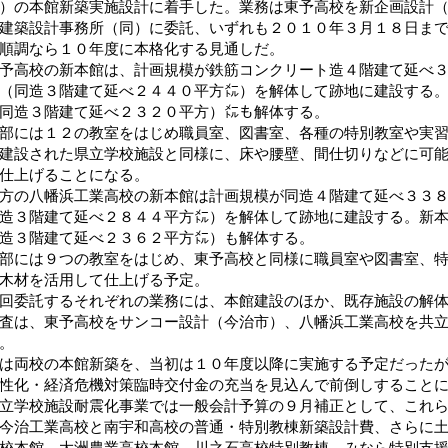
）の本館新築実施設計に着手した。業務は東予高校を新企画設計
建築設計事務所（同）に委託、いずれも２０１０年３月１８日ま
順調なら１０年度に本格化する見通しだ。
高校の新本館は、計画規模が鉄筋コンクリート造４階建て延べ３
（同造３階建て延べ２４４０平方㍍）を解体して跡地に建設する
同造３階建て延べ２３２０平方）㍍も解体する。
には１２の教室をはじめ職員室、図書室、各種の特別教室や実習
建設された県立学校施設と同様に、床や腰壁、間仕切りなどに可
仕上げることになる。
の八幡浜工業高校の新本館は計画規模が同造４階建て延べ３３８
造３階建て延べ２８４４平方㍍）を解体して跡地に建設する。新
造３階建て延べ２３６２平方㍍）も解体する。
には９つの教室をはじめ、東予高校と同様に職員室や図書室、特
木材を活用して仕上げる予定。
委託するそれぞれの業務には、本館建設のほか、既存施設の解体
査は、東予高校をサンコー設計（今治市）、八幡浜工業高校を共
。
両校の本館新築を、当初は１０年度以降に実施する予定だったが
性化・経済危機対策臨時交付金の充当を見込んで前倒しすること
学校施設耐震化事業では一般会計予算の９月補正として、これら
今治工業高校と南宇和高校の普通・特別教棟新築設計費、さらに
校本館、大洲農業高校本館、川之石高校特別教棟、みなら特別支