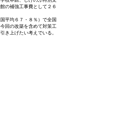
育館の補強工事費として２６
国平均６７・８％）で全国
は今回の改築を含めて対策工
と引き上げたい考えでいる。