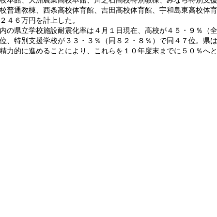
校普通教棟、西条高校体育館、吉田高校体育館、宇和島東高校体
２４６万円を計上した。
の県立学校施設耐震化率は４月１日現在、高校が４５・９％（全
位、特別支援学校が３３・３％（同８２・８％）で同４７位。県
精力的に進めることにより、これらを１０年度末までに５０％へ