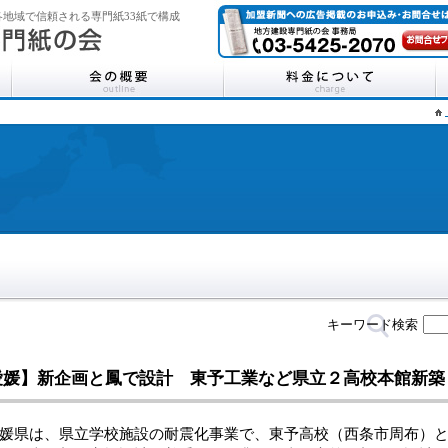
地域で信頼される専門紙33紙で構成
キーワード検索
愛媛】新企画と鳳で設計 東予工業など県立２高校本館新築
県は、県立学校施設の耐震化事業で、東予高校（西条市周布）と