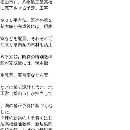
（松山市）、八幡浜工業高校
でに完了させる予定。工事
９００平方㍍。既存の第２
。新本館が完成後には、現本
室などを配置。それぞれ近
能な限り県内産の木材を活用
６平方㍍。既存の特別教棟
本館が完成後には、現本館
別教室、実習室などを置
などに係る設計も含む。地
立工営（松山市）が担当して
、国の補正予算に基づく地
にした。
２棟の新築の工事費をはじ
土居高校普通教棟、新居浜商
援学校本館、しげのぶ特別支