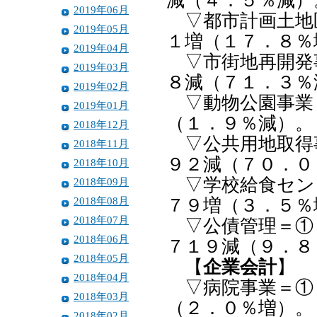
減（４．５％減）
2019年06月
▽都市計画土地
2019年05月
１増（１７．８％
2019年04月
▽市街地再開発事
2019年03月
８減（７１．３％
2019年02月
▽動物公園事業＝
2019年01月
（１．９％減）。
2018年12月
▽公共用地取得事
2018年11月
９２減（７０．０
2018年10月
▽学校給食センタ
2018年09月
2018年08月
７９増（３．５％
2018年07月
▽公債管理＝①１
2018年06月
７１９減（９．８
2018年05月
【
企業会計
】
2018年04月
▽病院事業＝①１
2018年03月
（２．０％増）。
2018年02月