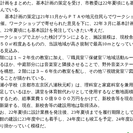
計画をまとめた。基本計画の策定を受け、市教委は22年夏頃にも
んでいる。
基本計画の策定は21年11月からＰＴＡや地元住民らでワークシ
催。ワークショップで寄せられた意見を下に、22年３月に基本計
、22年夏頃にも基本設計を発注していきたい考えだ。
クショップで上がった検討プランによると、施設規模は、現校舎
５０㎡程度あるものの、当該地域が高さ規制で最高10ｍとなって
る見込み。
には１～２年生の教室に加え、▽職員室▽保健室▽地域活動ルー
るほか、中庭部分には音楽室と隣接させることで、野外音楽ステ
を構想。２階には３～６年生の教室を配し、その他▽視聴覚室▽
ることが描かれている。
小学校（京都市左京区八瀬秋元町）は、理科室と家庭科室を兼用
足しているほか、講堂を体育館代わりとして使用するなど敷地面
するため、総事業費１０億９０００万円をかけて、新校舎等を現
新築する。現在、新校舎等の建設用地は取得済み。
、22年夏頃に設計業務を発注後、23年夏頃までを履行期限とし
館の建設に23年度中にも着手し、24年度にも竣工を予定。24年度
り掛かっていく模様だ。