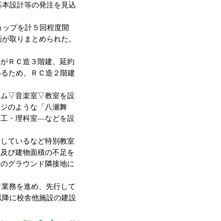
基本設計等の発注を見込
ョップを計５回程度開
画が取りまとめられた。
がＲＣ造３階建、延約
いるため、ＲＣ造２階建
ム▽音楽室▽教室を設
ージのような「八瀬舞
図工・理科室―などを設
しているなど特別教室
積及び建物面積の不足を
在のグラウンド隣接地に
て業務を進め、先行して
以降に校舎他施設の建設