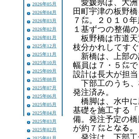
愛媛県は、大洲
2026年05月
田町宇津の板野橋
2026年04月
７㍍。２０１０年
2026年03月
１基ずつの整備の
2026年02月
板野橋は市道天
2026年01月
枝分かれしてす
2025年12月
2025年11月
新橋は、上部の
2025年10月
幅員は７・５㍍で
2025年09月
設計は長大が担当
2025年08月
下部工のうち、
2025年07月
発注済み。
2025年06月
橋脚は、水中に
2025年05月
基礎を施工する「
2025年04月
備。発注予定の橋
2025年03月
が約７㍍となる。
2025年02月
発注は、下部工が
2025年01月