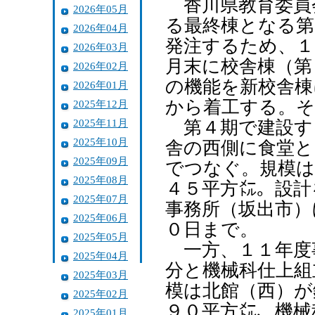
香川県教育委員
2026年05月
る最終棟となる第
2026年04月
発注するため、１
2026年03月
月末に校舎棟（第
2026年02月
の機能を新校舎棟
2026年01月
から着工する。そ
2025年12月
2025年11月
第４期で建設す
2025年10月
舎の西側に食堂と
2025年09月
でつなぐ。規模は
2025年08月
４５平方㍍。設計
2025年07月
事務所（坂出市）
2025年06月
０日まで。
2025年05月
一方、１１年度
2025年04月
分と機械科仕上組
2025年03月
模は北館（西）が
2025年02月
９０平方㍍、機械
2025年01月