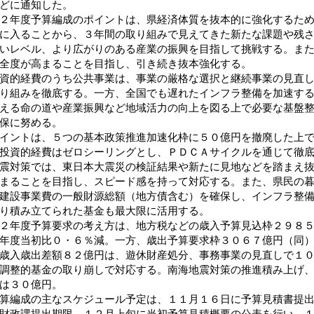
どに通知した。
年度予算編成のポイントは、県経済体質を抜本的に強化するため
に入ることから、３年間の取り組みで見えてきた新たな課題や残
いレベル、より広がりのある産業の振興を目指して挑戦する。ま
全度が高まることを目指し、引き続き抜本強化する。
的経費のうち公共事業は、事業の厳格な選択と継続事業の見直し
り組みを徹底する。一方、全国でも遅れたインフラ整備を加速す
える命の道や産業振興など地域活力の向上を図る上で必要な基盤
保に努める。
ントは、５つの基本政策推進加速化枠に５０億円を撤廃した上で
投資的経費はゼロシーリングとし、ＰＤＣＡサイクルを通じて徹
震対策では、東日本大震災の検証結果や新たに見地などを踏まえ
まることを目指し、スピード感を持って対応する。また、県民の
建設事業費の一般財源総額（地方債含む）を確保し、インフラ整
り積み立てられた基金も最大限に活用する。
年度予算要求の考え方は、地方税などの歳入予算見込枠２９８５
年度当初比０・６％減。一方、歳出予算要求枠３０６７億円（同
歳入歳出差額８２億円は、遊休財産処分、事務事業の見直しで１
調整的基金の取り崩しで対応する。南海地震対策の推進積み上げ
は３０億円。
編成の主なスケジュール予定は、１１月１６日に予算見積書提出
財政課提出期限、１２月上旬に当初予算見積概要の公表を行い、