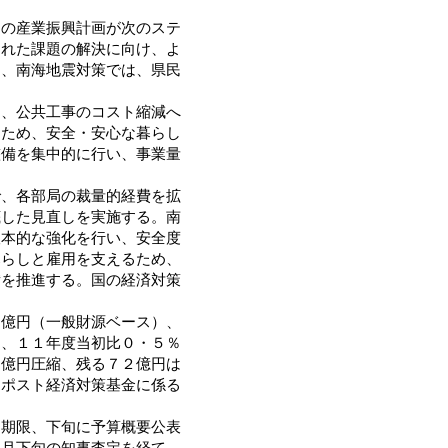
の産業振興計画が次のステ
された課題の解決に向け、よ
た、南海地震対策では、県民
、公共工事のコスト縮減へ
るため、安全・安心な暮らし
整備を集中的に行い、事業量
、各部局の裁量的経費を拡
底した見直しを実施する。南
抜本的な強化を行い、安全度
暮らしと雇用を支えるため、
備を推進する。国の経済対策
億円（一般財源ベース）、
）、１１年度当初比０・５％
０億円圧縮、残る７２億円は
、ポスト経済対策基金に係る
期限、下旬に予算概要公表
１月下旬の知事査定を経て、