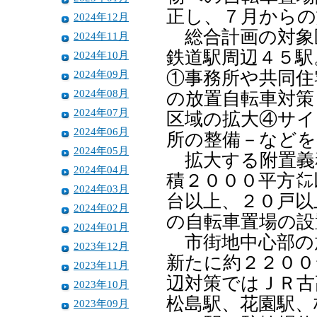
正し、７月からの
2024年12月
総合計画の対象
2024年11月
鉄道駅周辺４５駅
2024年10月
2024年09月
①事務所や共同住
2024年08月
の放置自転車対策
2024年07月
区域の拡大④サイ
2024年06月
所の整備－などを
2024年05月
拡大する附置義
2024年04月
積２０００平方㍍
2024年03月
台以上、２０戸以
2024年02月
の自転車置場の設
2024年01月
市街地中心部の
2023年12月
新たに約２２００
2023年11月
辺対策ではＪＲ古
2023年10月
松島駅、花園駅、
2023年09月