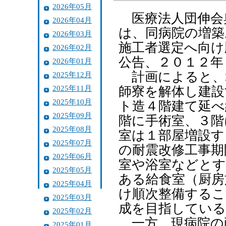
2026年05月
医療法人団伸会
2026年04月
は、同病院の増築
2026年03月
施工者選定へ向け
2026年02月
公告、２０１２年
2026年01月
計画によると、
2025年12月
2025年11月
師寮を解体し建設
2025年10月
ト造４階建て延べ
2025年09月
階に手術室、３階
2025年08月
室は１部屋増設す
2025年07月
の耐震改修工事期
2025年06月
室や浴室などとす
2025年05月
ある給食室（厨房
2025年04月
け順次整備するこ
2025年03月
成を目指している
2025年02月
一方、現病院の
2025年01月