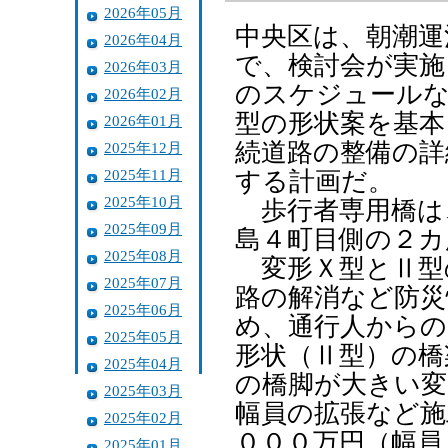
2026年05月
中央区は、朝潮運
2026年04月
で、検討会が実施
2026年03月
のスケジュールな
2026年02月
型の形状案を基本
2026年01月
続道路の整備の詳
2025年12月
2025年11月
する計画だ。
2025年10月
歩行者専用橋は
2025年09月
島４町目側の２カ
2025年08月
変形Ｘ型とⅡ型
2025年07月
路の解消など防災
2025年06月
め、通行人からの
2025年05月
形状（Ⅱ型）の橋
2025年04月
の橋脚が大きい変
2025年03月
幅員の拡張など施
2025年02月
０００万円（幅員
2025年01月