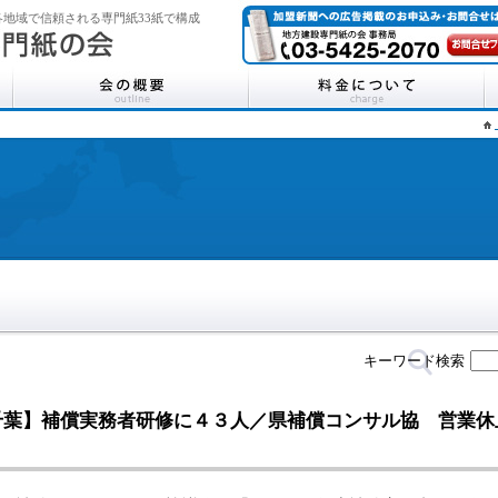
地域で信頼される専門紙33紙で構成
キーワード検索
千葉】補償実務者研修に４３人／県補償コンサル協 営業休