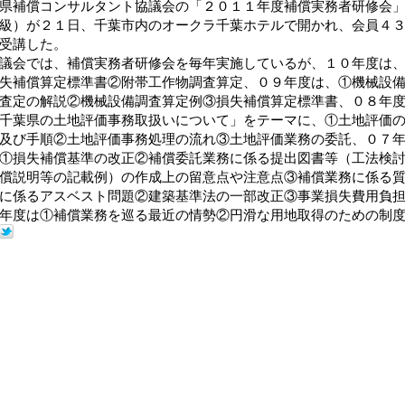
県補償コンサルタント協議会の「２０１１年度補償実務者研修会
級）が２１日、千葉市内のオークラ千葉ホテルで開かれ、会員４
受講した。
議会では、補償実務者研修会を毎年実施しているが、１０年度は
失補償算定標準書②附帯工作物調査算定、０９年度は、①機械設
査定の解説②機械設備調査算定例③損失補償算定標準書、０８年
千葉県の土地評価事務取扱いについて」をテーマに、①土地評価
及び手順②土地評価事務処理の流れ③土地評価業務の委託、０７
①損失補償基準の改正②補償委託業務に係る提出図書等（工法検
償説明等の記載例）の作成上の留意点や注意点③補償業務に係る
に係るアスベスト問題②建築基準法の一部改正③事業損失費用負
年度は①補償業務を巡る最近の情勢②円滑な用地取得のための制