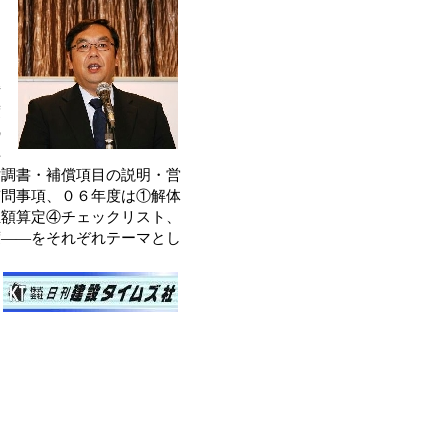
」
３
、
備
度
の
年
討調書・補償項目の説明・営
質問事項、０６年度は①解体
担額算定④チェックリスト、
度――をそれぞれテーマとし