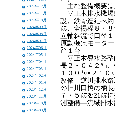
主な整備概要は
2024年12月
▽正木排水機場
2024年11月
設。鉄骨造延べ約
2024年10月
2024年09月
㍍、全揚程８・８
2024年08月
立軸斜流で口径１
2024年07月
原動機はモーター
2024年06月
㍗１台
2024年05月
▽正木導水路整備
2024年04月
長２・０４２㌔、
2024年03月
１００㍉×２１０
2024年02月
改修―逆川排水路
2024年01月
の旧川口橋の橋長
2023年12月
７・５㍍を21㍍
2023年11月
測整備―流域排水
2023年10月
2023年09月