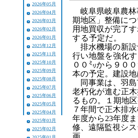
2026年05月
岐阜県岐阜農林
2026年04月
期地区」整備につ
2026年03月
用地買収が完了す
2026年02月
する予定だ。
2026年01月
排水機場の新設
2025年12月
2025年11月
行い地盤を強化す
2025年10月
００㍉から９００㍉
2025年09月
本の予定。建設地
2025年08月
同事業は、羽島
2025年07月
老朽化が進む正木
2025年06月
るもの。１期地区
2025年05月
７年間で正木排水
2025年04月
年度から23年度
2025年03月
修、遠隔監視シス
2025年02月
画。
2025年01月