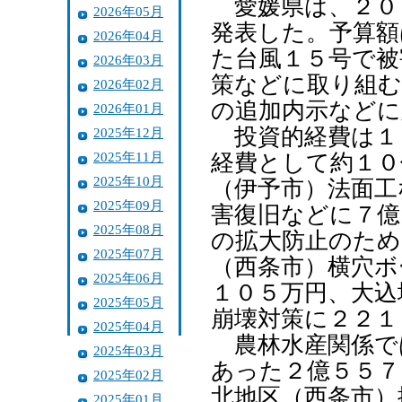
愛媛県は、２０
2026年05月
発表した。予算額
2026年04月
た台風１５号で被
2026年03月
策などに取り組む
2026年02月
の追加内示などに
2026年01月
投資的経費は１
2025年12月
2025年11月
経費として約１０
2025年10月
（伊予市）法面工
2025年09月
害復旧などに７億
2025年08月
の拡大防止のため
2025年07月
（西条市）横穴ボ
2025年06月
１０５万円、大込
2025年05月
崩壊対策に２２１
2025年04月
農林水産関係で
2025年03月
あった２億５５７
2025年02月
北地区（西条市）
2025年01月