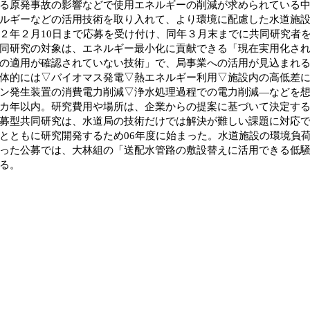
る原発事故の影響などで使用エネルギーの削減が求められている
ルギーなどの活用技術を取り入れて、より環境に配慮した水道施
２年２月10日まで応募を受け付け、同年３月末までに共同研究者
研究の対象は、エネルギー最小化に貢献できる「現在実用化され
の適用が確認されていない技術」で、局事業への活用が見込まれ
的には▽バイオマス発電▽熱エネルギー利用▽施設内の高低差に
ン発生装置の消費電力削減▽浄水処理過程での電力削減―などを想
カ年以内。研究費用や場所は、企業からの提案に基づいて決定す
型共同研究は、水道局の技術だけでは解決が難しい課題に対応で
とともに研究開発するため06年度に始まった。水道施設の環境負荷
った公募では、大林組の「送配水管路の敷設替えに活用できる低
る。