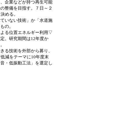
中、企業などが持つ再生可能
設の整備を目指す。７日～２
を決める。
ていない技術」か「水道施
るもの。
よる位置エネルギー利用▽
定。研究期間は12年度か
る。
きる技術を外部から募り、
低減をテーマに10年度末
騒音・低振動工法」を選定し