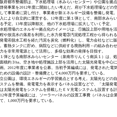
府都市整備部は、下水処理場（水みらいセンター）や公園を拠点
啓発事業を2012年度に開始したい考えだ。府が下水処理場などの
して事業者に貸し付け、事業者が新エネルギー設備を整備し発電
入により自立的に運営する。12年度に第１弾として、南部水みら
る予定。13年度以降順次、他の下水処理場に拡大していく予定。
処理場のエネルギー拠点化のイメージは、①施設上部や用地を活
程や放流水の落差を利用した水力発電③汚泥処理工程から得られ
発電④脱水工程を経た汚泥を炭化（燃料化）し、電力会社などに
。蓄熱タンクに貯め、病院などに供給する廃熱利用－の組み合わ
力を非常用電源として活用し、多様な効果の発揮を目指す。
弾となる南部水みらいセンター（泉南市りんくう南浜１）は、処理水量
面積約３ha。空き地や処理施設上部を活用した太陽光発電を中心に年
画。2012年度に事業者を公募。当初予算編成には、発電された電
ための設備の設計・整備費として4,000万円を要求している。
公園は、環境エネルギーの学習拠点とする考え。太陽光などの自
ステムを整備。発電電力を表示するパネル設置などで、「太陽発
は太陽光発電をシステムを搭載したＥＶ充電システムも設置する
12年度予算編成には、ソーラーパネルの設置工事費（パネルは企
て、1,000万円を要求している。