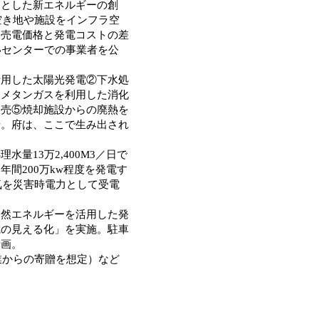
とした新エネルギーの創
空き地や施設をインフラ空
。売電価格と発電コストの差
いセンターでの事業者を公
用した太陽光発電②下水処
るメタンガスを利用した消化
販売⑤焼却施設からの廃熱を
せ。府は、ここで生み出され
13万2,400M3／日で
間200万kw程度を発電す
気を災害時電力として受電
然エネルギーを活用した発
電の見える化」を実施。駐車
計画。
業からの寄贈を想定）など