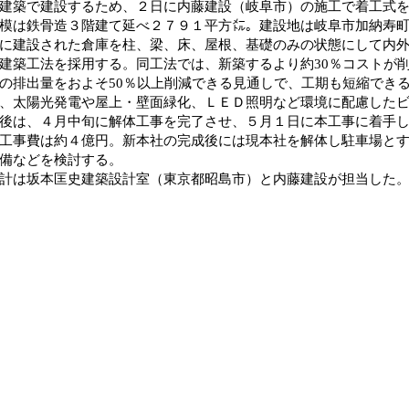
建築で建設するため、２日に内藤建設（岐阜市）の施工で着工式
は鉄骨造３階建て延べ２７９１平方㍍。建設地は岐阜市加納寿町
に建設された倉庫を柱、梁、床、屋根、基礎のみの状態にして内
建築工法を採用する。同工法では、新築するより約30％コストが
の排出量をおよそ50％以上削減できる見通しで、工期も短縮でき
、太陽光発電や屋上・壁面緑化、ＬＥＤ照明など環境に配慮した
は、４月中旬に解体工事を完了させ、５月１日に本工事に着手し
工事費は約４億円。新本社の完成後には現本社を解体し駐車場と
備などを検討する。
は坂本匡史建築設計室（東京都昭島市）と内藤建設が担当した