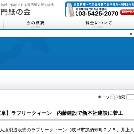
地域で信頼される専門紙33紙で構成
キーワード検索
岐阜】ラブリークィーン 内藤建設で新本社建設に着工
服製造販売のラブリークィーン（岐阜市加納寿町２ノ５、井上真