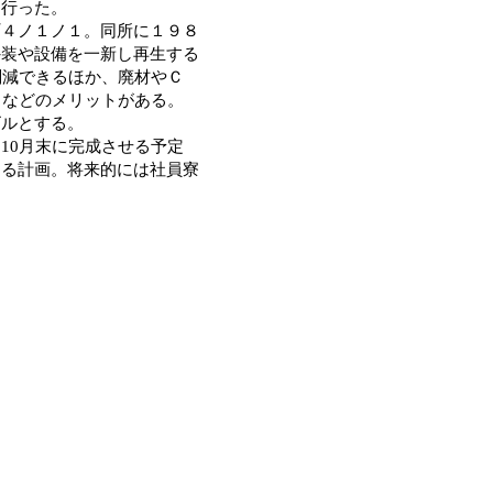
を行った。
４ノ１ノ１。同所に１９８
外装や設備を一新し再生する
削減できるほか、廃材やＣ
るなどのメリットがある。
ビルとする。
10月末に完成させる予定
する計画。将来的には社員寮
。