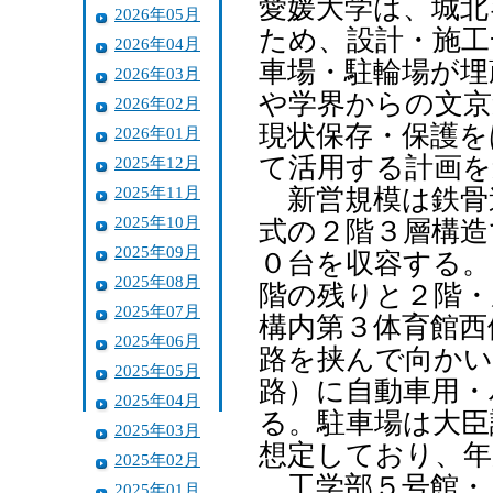
愛媛大学は、城北
2026年05月
ため、設計・施工
2026年04月
車場・駐輪場が埋
2026年03月
や学界からの文京
2026年02月
現状保存・保護を
2026年01月
て活用する計画を
2025年12月
2025年11月
新営規模は鉄骨
2025年10月
式の２階３層構造
2025年09月
０台を収容する。
2025年08月
階の残りと２階・
2025年07月
構内第３体育館西
2025年06月
路を挟んで向かい
2025年05月
路）に自動車用・
2025年04月
る。駐車場は大臣
2025年03月
想定しており、年
2025年02月
工学部５号館・
2025年01月